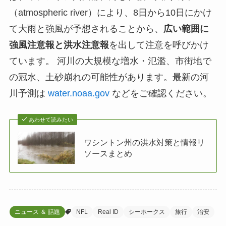
（atmospheric river）により、8日から10日にかけ
て大雨と強風が予想されることから、
広い範囲に
強風注意報と洪水注意報
を出して注意を呼びかけ
ています。 河川の大規模な増水・氾濫、市街地で
の冠水、土砂崩れの可能性があります。最新の河
川予測は
water.noaa.gov
などをご確認ください。
あわせて読みたい
ワシントン州の洪水対策と情報リ
ソースまとめ
ニュース ＆ 話題
NFL
Real ID
シーホークス
旅行
治安