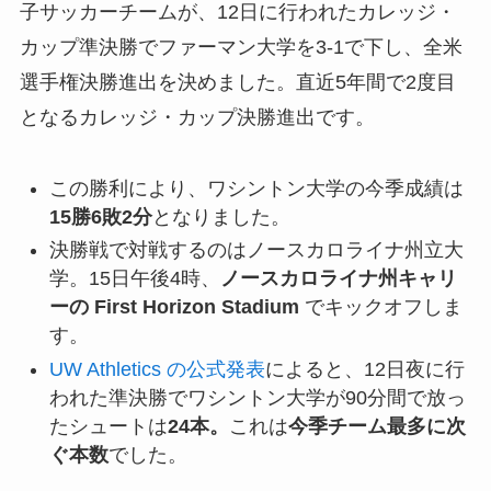
子サッカーチームが、12日に行われたカレッジ・
カップ準決勝でファーマン大学を3-1で下し、全米
選手権決勝進出を決めました。直近5年間で2度目
となるカレッジ・カップ決勝進出です。
この勝利により、ワシントン大学の今季成績は
15勝6敗2分
となりました。
決勝戦で対戦するのはノースカロライナ州立大
学。15日午後4時、
ノースカロライナ州キャリ
ーの First Horizon Stadium
でキックオフしま
す。
UW Athletics の公式発表
によると、12日夜に行
われた準決勝でワシントン大学が90分間で放っ
たシュートは
24本。
これは
今季チーム最多に次
ぐ本数
でした。