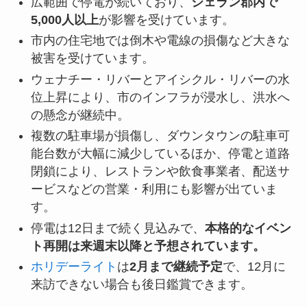
広範囲で停電が続いており、
シェラン郡内で
5,000人以上
が影響を受けています。
市内の住宅地では倒木や電線の損傷など大きな
被害を受けています。
ウェナチー・リバーとアイシクル・リバーの水
位上昇により、市のインフラが浸水し、洪水へ
の懸念が継続中。
複数の駐車場が損傷し、ダウンタウンの駐車可
能台数が大幅に減少しているほか、停電と道路
閉鎖により、レストランや飲食事業者、配送サ
ービスなどの営業・利用にも影響が出ていま
す。
停電は12日まで続く見込みで、
本格的なイベン
ト再開は来週末以降と予想されています。
ホリデーライト
は
2月まで継続予定
で、12月に
来訪できない場合も後日鑑賞できます。