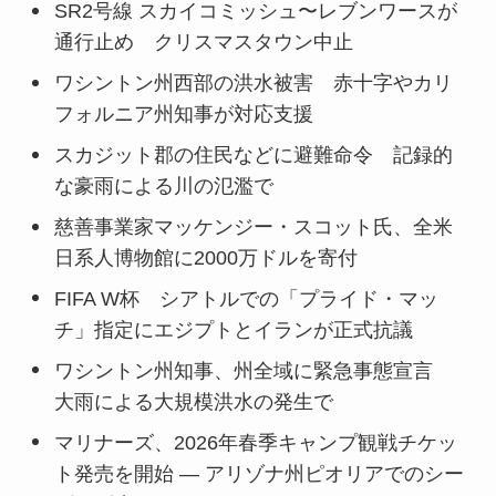
SR2号線 スカイコミッシュ〜レブンワースが
通行止め クリスマスタウン中止
ワシントン州西部の洪水被害 赤十字やカリ
フォルニア州知事が対応支援
スカジット郡の住民などに避難命令 記録的
な豪雨による川の氾濫で
慈善事業家マッケンジー・スコット氏、全米
日系人博物館に2000万ドルを寄付
FIFA W杯 シアトルでの「プライド・マッ
チ」指定にエジプトとイランが正式抗議
ワシントン州知事、州全域に緊急事態宣言
大雨による大規模洪水の発生で
マリナーズ、2026年春季キャンプ観戦チケッ
ト発売を開始 — アリゾナ州ピオリアでのシー