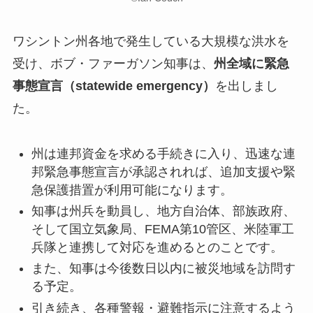
ワシントン州各地で発生している大規模な洪水を
受け、ボブ・ファーガソン知事は、
州全域に緊急
事態宣言（statewide emergency）
を出しまし
た。
州は連邦資金を求める手続きに入り、迅速な連
邦緊急事態宣言が承認されれば、追加支援や緊
急保護措置が利用可能になります。
知事は州兵を動員し、地方自治体、部族政府、
そして国立気象局、FEMA第10管区、米陸軍工
兵隊と連携して対応を進めるとのことです。
また、知事は今後数日以内に被災地域を訪問す
る予定。
引き続き、各種警報・避難指示に注意するよう