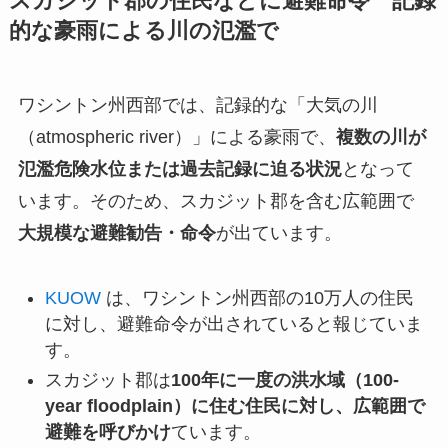
スカジット郡の住民などに避難命令 記録
的な豪雨による川の氾濫で
ワシントン州西部では、記録的な「大気の川
（atmospheric river）」による豪雨で、
複数の川が
氾濫危険水位または過去記録に迫る状況
となって
います。そのため、スカジット郡を含む広範囲で
大規模な避難勧告・命令
が出ています。
KUOW
は、ワシントン州西部の10万人の住民
に対し、避難命令が出されていると報じていま
す。
スカジット郡は
100年に一度の洪水域（100-
year floodplain）に住む住民に対し、広範囲で
避難を呼びかけ
ています。