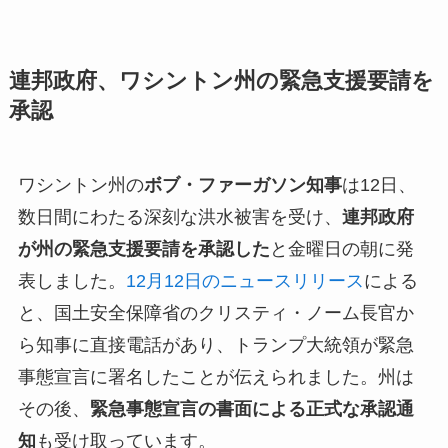
連邦政府、ワシントン州の緊急支援要請を
承認
ワシントン州の
ボブ・ファーガソン知事
は12日、
数日間にわたる深刻な洪水被害を受け、
連邦政府
が州の緊急支援要請を承認した
と金曜日の朝に発
表しました。
12月12日のニュースリリース
による
と、国土安全保障省のクリスティ・ノーム長官か
ら知事に直接電話があり、トランプ大統領が緊急
事態宣言に署名したことが伝えられました。州は
その後、
緊急事態宣言の書面による正式な承認通
知
も受け取っています。