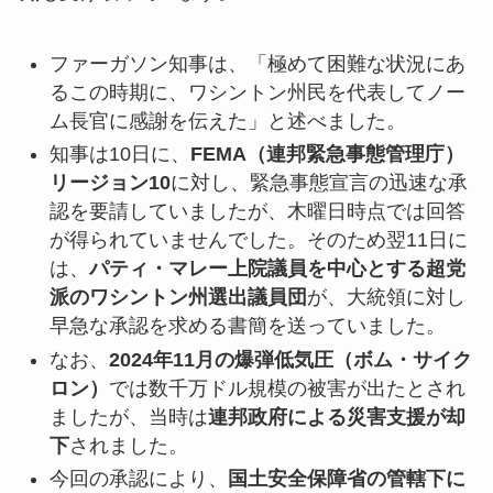
ファーガソン知事は、「極めて困難な状況にあ
るこの時期に、ワシントン州民を代表してノー
ム長官に感謝を伝えた」と述べました。
知事は10日に、
FEMA（連邦緊急事態管理庁）
リージョン10
に対し、緊急事態宣言の迅速な承
認を要請していましたが、木曜日時点では回答
が得られていませんでした。そのため翌11日に
は、
パティ・マレー上院議員を中心とする超党
派のワシントン州選出議員団
が、大統領に対し
早急な承認を求める書簡を送っていました。
なお、
2024年11月の爆弾低気圧（ボム・サイク
ロン）
では数千万ドル規模の被害が出たとされ
ましたが、当時は
連邦政府による災害支援が却
下
されました。
今回の承認により、
国土安全保障省の管轄下に