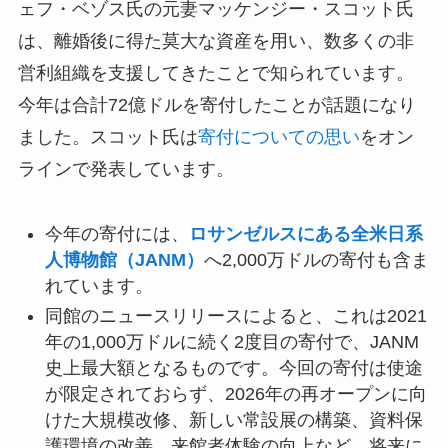
ェフ・ベゾス氏の元妻マッケンジー・スコット氏
は、離婚後に得た莫大な資産を用い、数多くの非
営利組織を支援してきたことで知られています。
今年は合計72億ドルを寄付したことが話題になり
ました。スコット氏は
寄付についての思い
をオン
ラインで発表しています。
今年の寄付には、
ロサンゼルスにある全米日系
人博物館（JANM）
へ2,000万ドルの寄付も含ま
れています。
同館のニュースリリースによると、これは2021
年の1,000万ドルに続く2度目の寄付で、JANM
史上最大額となるものです。今回の寄付は使途
が限定されておらず、2026年の再オープンに向
けた大規模改修、新しい常設展の構築、資料保
護環境の改善、来館者体験の向上など、将来に