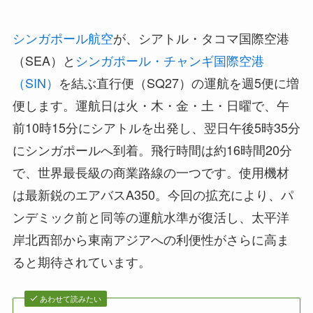
シンガポール航空
が、シアトル・タコマ国際空港
（SEA）と
シンガポール・チャンギ国際空港
（SIN）
を結ぶ直行便（SQ27）の運航を週5便に増
便します。運航日は火・木・金・土・日曜で、午
前10時15分にシアトルを出発し、翌日午後5時35分
にシンガポールへ到着。飛行時間は約16時間20分
で、世界最長級の商業路線の一つです。使用機材
は最新鋭のエアバスA350。今回の拡充により、パ
ンデミック前と同等の運航水準が復活し、太平洋
岸北西部から東南アジアへの利便性がさらに高ま
ると期待されています。
あわせて読みたい