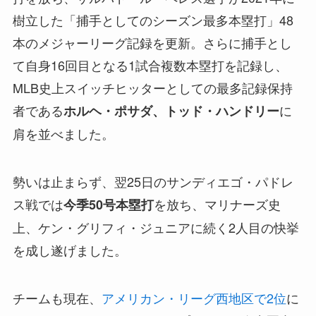
樹立した「捕手としてのシーズン最多本塁打」48
本のメジャーリーグ記録を更新。さらに捕手とし
て自身16回目となる1試合複数本塁打を記録し、
MLB史上スイッチヒッターとしての最多記録保持
者である
に
ホルヘ・ポサダ、トッド・ハンドリー
肩を並べました。
勢いは止まらず、翌25日のサンディエゴ・パドレ
ス戦では
を放ち、マリナーズ史
今季50号本塁打
上、ケン・グリフィ・ジュニアに続く2人目の快挙
を成し遂げました。
チームも現在、
アメリカン・リーグ西地区で2位
に