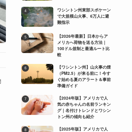
ワシントン州東部スポケーン
で大規模山火事、6万人に避
難指示
【2026年最新】日本からア
メリカへ荷物を送る方法｜
100ドル規制と最適ルート比
較
【ワシントン州】山火事の煙
（PM2.5）が来る前に！今す
ぐ始める夏のアラート＆事前
間
準備ガイド
【2024年版】アメリカで人
気の赤ちゃんの名前ランキン
グ｜名付けトレンドとワシン
トン州の傾向も紹介
【2025年版】アメリカで人