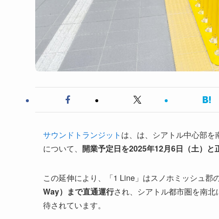
サウンドトランジット
は、は、シアトル中心部を南
について、
開業予定日を2025年12月6日（土）
この延伸により、「1 Line」はスノホミッシュ郡
Way）まで直通運行
され、シアトル都市圏を南北に
待されています。