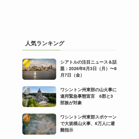
人気ランキング
シアトルの注目ニュース＆話
題：2026年8月3日（月）〜8
月7日（金）
ワシントン州東部の山火事に
連邦緊急事態宣言 6郡と3
部族が対象
ワシントン州東部スポケーン
で大規模山火事、6万人に避
難指示