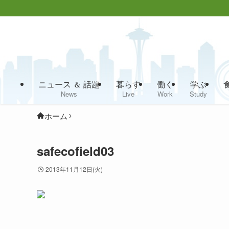
ニュース ＆ 話題
暮らす
働く
学ぶ
News
Live
Work
Study
ホーム
safecofield03
2013年11月12日(火)