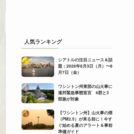
人気ランキング
シアトルの注目ニュース＆話
題：2026年8月3日（月）〜8
月7日（金）
ワシントン州東部の山火事に
連邦緊急事態宣言 6郡と3
部族が対象
【ワシントン州】山火事の煙
（PM2.5）が来る前に！今す
ぐ始める夏のアラート＆事前
準備ガイド