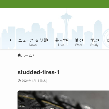
ニュース ＆ 話題
暮らす
働く
学ぶ
News
Live
Work
Study
ホーム
studded-tires-1
2024年1月18日(木)