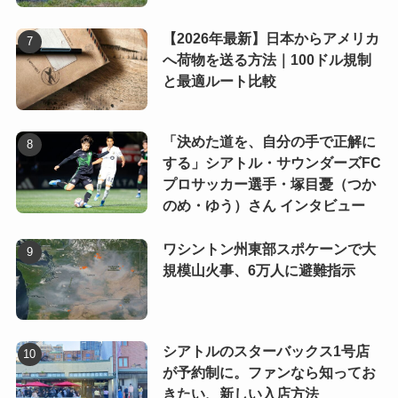
【2026年最新】日本からアメリカ
へ荷物を送る方法｜100ドル規制
と最適ルート比較
「決めた道を、自分の手で正解に
する」シアトル・サウンダーズFC
プロサッカー選手・塚目憂（つか
のめ・ゆう）さん インタビュー
ワシントン州東部スポケーンで大
規模山火事、6万人に避難指示
シアトルのスターバックス1号店
が予約制に。ファンなら知ってお
きたい、新しい入店方法