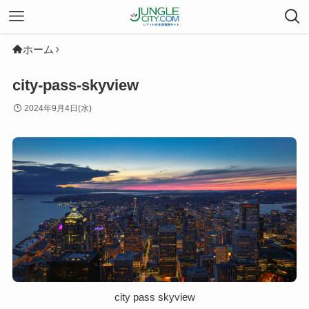
ホーム
city-pass-skyview
2024年9月4日(水)
city pass skyview