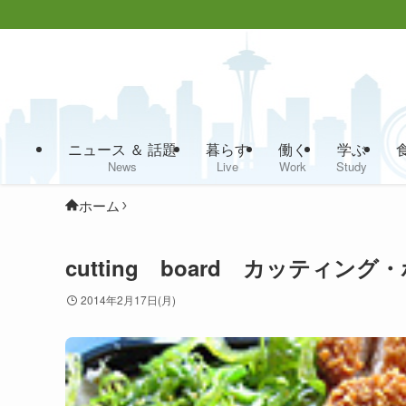
ニュース ＆ 話題
暮らす
働く
学ぶ
News
Live
Work
Study
ホーム
cutting board カッティング
2014年2月17日(月)