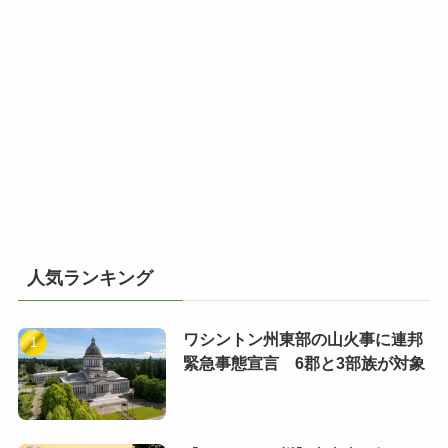
人気ランキング
ワシントン州東部の山火事に連邦
緊急事態宣言 6郡と3部族が対象