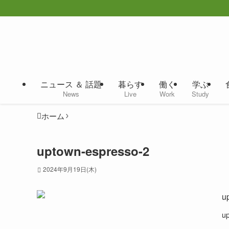
ニュース ＆ 話題
暮らす
働く
学ぶ
News
Live
Work
Study
ホーム
uptown-espresso-2
2024年9月19日(木)
u