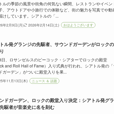
トルの季節の風景や街角の何気ない瞬間、レストランやイベン
子、アウトドアや小旅行での体験など、街の魅力を写真でや動
届けしています。シアトルの「...
26年2月9日(月)
2026年2月14日(土)
おはようございます
トル発グランジの先駆者、サウンドガーデンがロックの
り
月8日、ロサンゼルスのピーコック・シアターでロックの殿堂
ck and Roll Hall of Fame）入り式典が行われ、シアトル発の
ドガーデン」がついに殿堂入りを果...
25年11月13日(木)
ニュース ＆ 話題
ンドガーデン、ロックの殿堂入り決定：シアトル発グラ
先駆者が音楽史に名を刻む