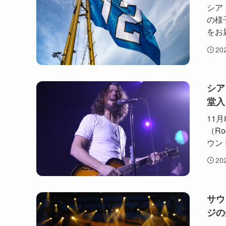
シア
の様
をお
20
シア
堂入
11
（Ro
ウン
20
サウ
ジの