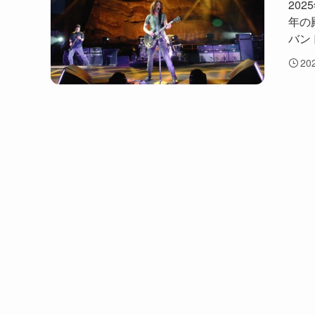
202
年の
バン
20