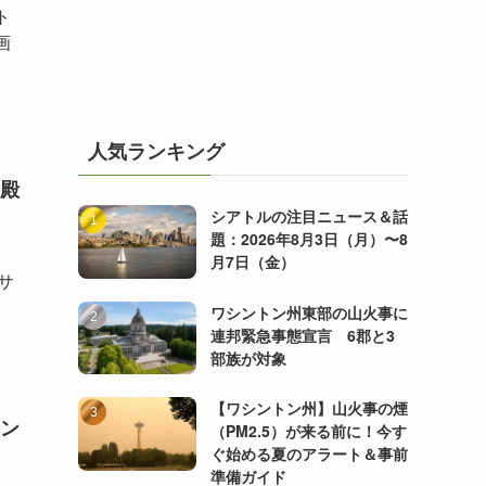
ト
画
人気ランキング
殿
シアトルの注目ニュース＆話
題：2026年8月3日（月）〜8
月7日（金）
「サ
ワシントン州東部の山火事に
連邦緊急事態宣言 6郡と3
部族が対象
【ワシントン州】山火事の煙
ン
（PM2.5）が来る前に！今す
ぐ始める夏のアラート＆事前
準備ガイド