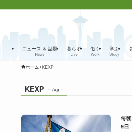
ニュース ＆ 話題
暮らす
働く
学ぶ
News
Live
Work
Study
ホーム
KEXP
KEXP
– tag –
毎朝
9日