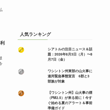
払
人気ランキング
の利
シアトルの注目ニュース＆話
題：2026年8月3日（月）〜8
ま
月7日（金）
今
ワシントン州東部の山火事に
連邦緊急事態宣言 6郡と3
部族が対象
【ワシントン州】山火事の煙
（PM2.5）が来る前に！今す
ぐ始める夏のアラート＆事前
準備ガイド