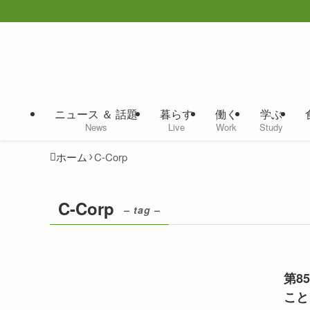
ニュース ＆ 話題
暮らす
働く
学ぶ
News
Live
Work
Study
ホーム
C-Corp
C-Corp
– tag –
第8
こと