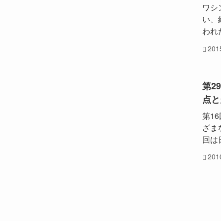
ワシン
い、
われ
20
第2
点と
第1
ざま
回は
20