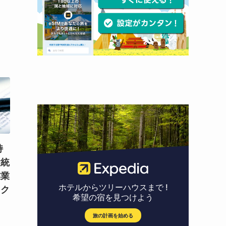
持
大統
業業
スク