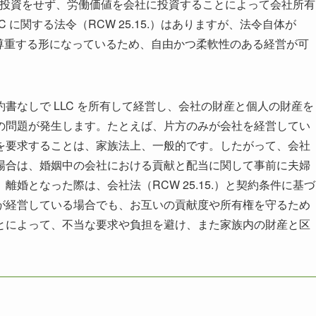
社に金銭的な投資をせず、労働価値を会社に投資することによって会社所有
 に関する法令（RCW 25.15.）はありますが、法令自体が
約を尊重する形になっているため、自由かつ柔軟性のある経営が可
書なしで LLC を所有して経営し、会社の財産と個人の財産を
の問題が発生します。たとえば、片方のみが会社を経営してい
を要求することは、家族法上、一般的です。したがって、会社
場合は、婚姻中の会社における貢献と配当に関して事前に夫婦
婚となった際は、会社法（RCW 25.15.）と契約条件に基づ
が経営している場合でも、お互いの貢献度や所有権を守るため
とによって、不当な要求や負担を避け、また家族内の財産と区