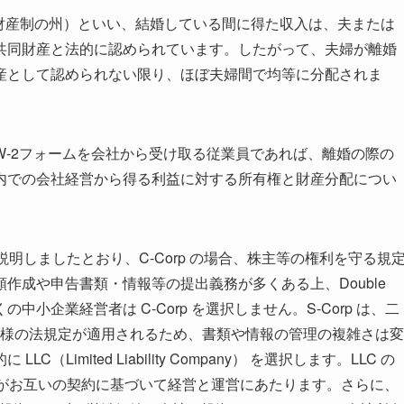
tate（共同財産制の州）といい、結婚している間に得た収入は、夫または
共同財産と法的に認められています。したがって、夫婦が離婚
産として認められない限り、ほぼ夫婦間で均等に分配されま
-2フォームを会社から受け取る従業員であれば、離婚の際の
内での会社経営から得る利益に対する所有権と財産分配につい
明しましたとおり、C-Corp の場合、株主等の権利を守る規
作成や申告書類・情報等の提出義務が多くある上、Double
の中小企業経営者は C-Corp を選択しません。S-Corp は、二
に同様の法規定が適用されるため、書類や情報の管理の複雑さは変
imited Liability Company） を選択します。LLC の
ナーがお互いの契約に基づいて経営と運営にあたります。さらに、