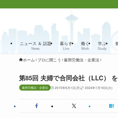
ニュース ＆ 話題
暮らす
働く
学ぶ
News
Live
Work
Study
ホーム
プロに聞こう
雇用労働法・企業法
第85回 夫婦で合同会社（LLC）
雇用労働法・企業法
2015年6月1日(月)
2024年1月16日(火)