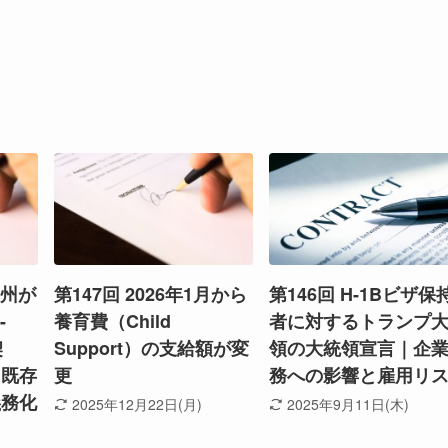
ン州が
第147回 2026年1月から
第146回 H-1Bビザ保
-
養育費（Child
者に対するトランプ
契
Support）の支給額が変
領の大統領宣言｜企
。既存
更
務への影響と雇用リ
義務化
2025年12月22日(月)
2025年9月11日(木)