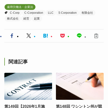
雇用労働法・企業法
C-Corp
C-Corporation
LLC
S Corporation
有限会社
株式会社
経営
起業
関連記事
第149回【2026年1月施
第148回 ワシントン州が競