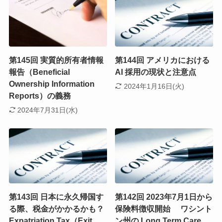
第145回 実質的所有者情報
第144回 アメリカにおける
報告（Beneficial
AI 採用の現状と注意点
Ownership Information
2024年1月16日(火)
Reports）の義務
2024年7月31日(水)
第143回 日本に永久帰国す
第142回 2023年7月1日から
る際、税金がかかるかも？
保険料徴収開始 ワシント
Expatriation Tax（Exit
ン州の Long Term Care