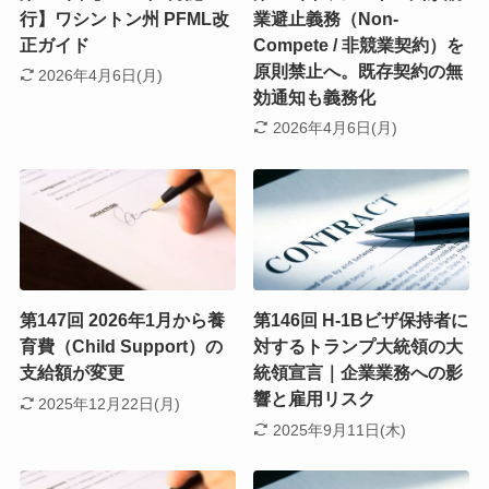
行】ワシントン州 PFML改
業避止義務（Non-
正ガイド
Compete / 非競業契約）を
原則禁止へ。既存契約の無
2026年4月6日(月)
効通知も義務化
2026年4月6日(月)
第147回 2026年1月から養
第146回 H-1Bビザ保持者に
育費（Child Support）の
対するトランプ大統領の大
支給額が変更
統領宣言｜企業業務への影
響と雇用リスク
2025年12月22日(月)
2025年9月11日(木)