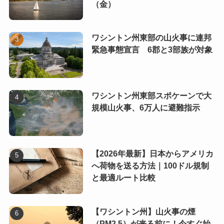
（金）
ワシントン州東部の山火事に連邦
緊急事態宣言 6郡と3部族が対象
ワシントン州東部スポケーンで大
規模山火事、6万人に避難指示
【2026年最新】日本からアメリカ
へ荷物を送る方法｜100ドル規制
と最適ルート比較
【ワシントン州】山火事の煙
（PM2.5）が来る前に！今すぐ始