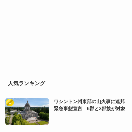
人気ランキング
ワシントン州東部の山火事に連邦
緊急事態宣言 6郡と3部族が対象