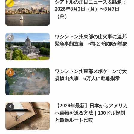
シアトルの注目ニュース＆話題：
2026年8月3日（月）〜8月7日
（金）
ワシントン州東部の山火事に連邦
緊急事態宣言 6郡と3部族が対象
ワシントン州東部スポケーンで大
規模山火事、6万人に避難指示
【2026年最新】日本からアメリカ
へ荷物を送る方法｜100ドル規制
と最適ルート比較