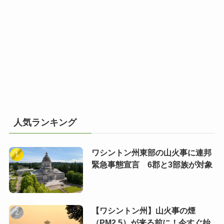
人気ランキング
ワシントン州東部の山火事に連邦
緊急事態宣言 6郡と3部族が対象
【ワシントン州】山火事の煙
（PM2.5）が来る前に！今すぐ始