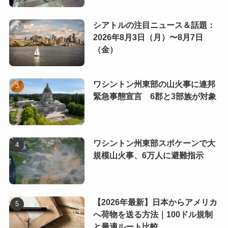
シアトルの注目ニュース＆話題：
2026年8月3日（月）〜8月7日
（金）
ワシントン州東部の山火事に連邦
緊急事態宣言 6郡と3部族が対象
ワシントン州東部スポケーンで大
規模山火事、6万人に避難指示
【2026年最新】日本からアメリカ
へ荷物を送る方法｜100ドル規制
と最適ルート比較