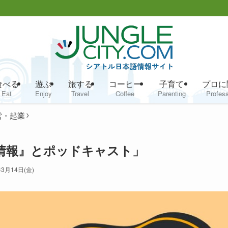
食べる
遊ぶ
旅する
コーヒー
子育て
プロに
Eat
Enjoy
Travel
Coffee
Parenting
Profess
営・起業
得情報』とポッドキャスト」
年3月14日(金)