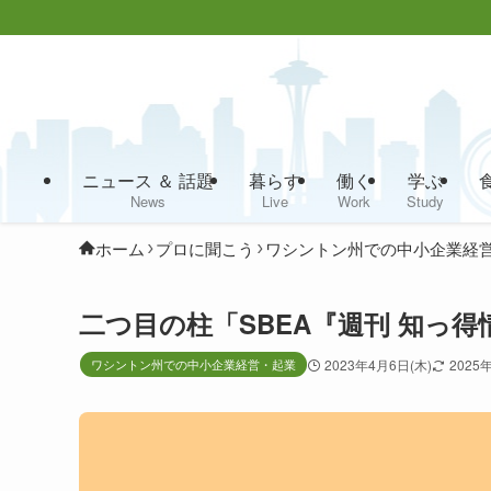
ニュース ＆ 話題
暮らす
働く
学ぶ
News
Live
Work
Study
ホーム
プロに聞こう
ワシントン州での中小企業経
二つ目の柱「SBEA『週刊 知っ
ワシントン州での中小企業経営・起業
2023年4月6日(木)
2025