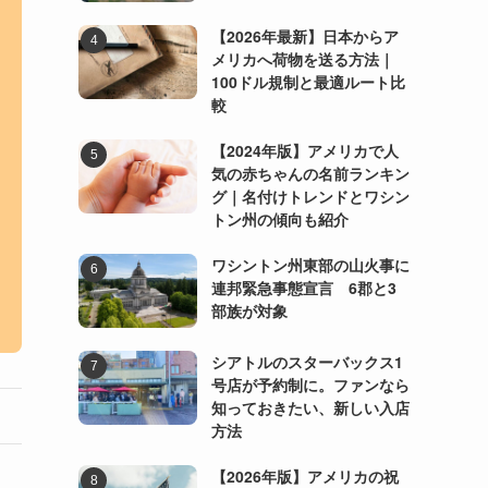
【2026年最新】日本からア
メリカへ荷物を送る方法｜
100ドル規制と最適ルート比
較
【2024年版】アメリカで人
気の赤ちゃんの名前ランキン
グ｜名付けトレンドとワシン
トン州の傾向も紹介
ワシントン州東部の山火事に
連邦緊急事態宣言 6郡と3
部族が対象
シアトルのスターバックス1
号店が予約制に。ファンなら
知っておきたい、新しい入店
方法
【2026年版】アメリカの祝