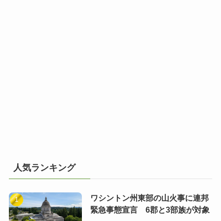
人気ランキング
ワシントン州東部の山火事に連邦
緊急事態宣言 6郡と3部族が対象