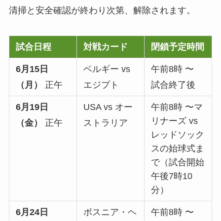
清掃と安全確認が終わり次第、解除されます。
試合日程
対戦カード
閉鎖予定時間
6月15日
ベルギー vs
午前8時 〜
（月）
正午
エジプト
試合終了後
6月19日
USA vs オー
午前8時 〜マ
リナーズ vs
（金）
正午
ストラリア
レッドソック
スの始球式ま
で（試合開始
午後7時10
分）
6月24日
ボスニア・ヘ
午前8時 〜