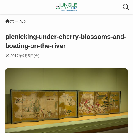
ホーム
picnicking-under-cherry-blossoms-and-
boating-on-the-river
2017年9月5日(火)