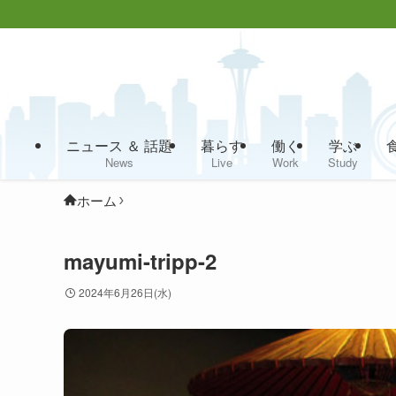
ニュース ＆ 話題
暮らす
働く
学ぶ
News
Live
Work
Study
ホーム
mayumi-tripp-2
2024年6月26日(水)