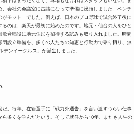
の猶予はまったくなく、球場もなければスタッフもいない。ま
め、会社の会議室に缶詰になって準備に没頭しました。ベンチ
のがモットーでした。例えば、日本のプロ野球で試合終了後に
するのは、楽天が最初に始めたのです。地元・仙台の人をひと
国歌斉唱役に地元住民を招待する試みも取り入れました。時間
球団設立準備を、多くの人たちの知恵と行動力で乗り切り、無
ールデンイーグルス」が誕生しました。
い
役だ。毎年、在籍選手に「戦力外通告」を言い渡すつらい仕事
から多くを学んだという。そして就任から10年、またも人生の