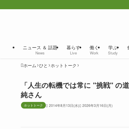
ニュース ＆ 話題
暮らす
働く
学ぶ
News
Live
Work
Study
ホーム
ひと
ホットトーク
「人生の転機では常に "挑戦" の
純さん
ホットトーク
2014年8月13日(水)
2026年3月16日(月)