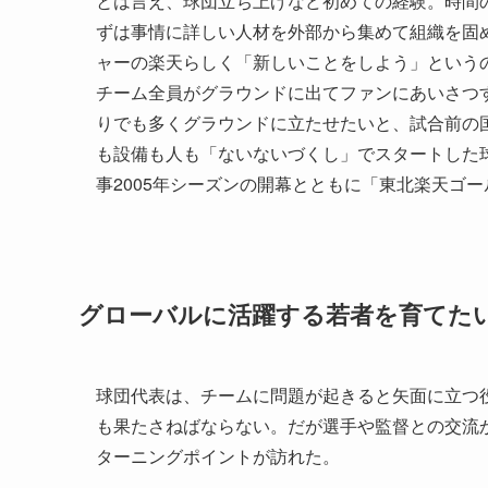
とは言え、球団立ち上げなど初めての経験。時間
ずは事情に詳しい人材を外部から集めて組織を固
ャーの楽天らしく「新しいことをしよう」という
チーム全員がグラウンドに出てファンにあいさつ
りでも多くグラウンドに立たせたいと、試合前の
も設備も人も「ないないづくし」でスタートした
事2005年シーズンの開幕とともに「東北楽天ゴ
グローバルに活躍する若者を育てた
球団代表は、チームに問題が起きると矢面に立つ
も果たさねばならない。だが選手や監督との交流
ターニングポイントが訪れた。