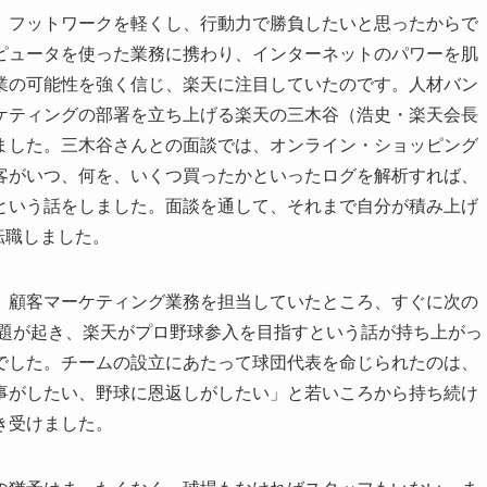
。フットワークを軽くし、行動力で勝負したいと思ったからで
ピュータを使った業務に携わり、インターネットのパワーを肌
業の可能性を強く信じ、楽天に注目していたのです。人材バン
ケティングの部署を立ち上げる楽天の三木谷（浩史・楽天会長
ました。三木谷さんとの面談では、オンライン・ショッピング
客がいつ、何を、いくつ買ったかといったログを解析すれば、
という話をしました。面談を通して、それまで自分が積み上げ
転職しました。
。顧客マーケティング業務を担当していたところ、すぐに次の
問題が起き、楽天がプロ野球参入を目指すという話が持ち上がっ
でした。チームの設立にあたって球団代表を命じられたのは、
事がしたい、野球に恩返しがしたい」と若いころから持ち続け
き受けました。