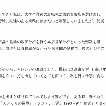
ってきた私は、大学卒業後の就職先に西武百貨店を選びまし
野球に関連のある業務に就きたいと希望していましたが、配属
店舗の営業の数値分析を行う本店営業分析といった部署を経
る。野球とは直接縁がなかった16年間の勤務で、後のビジネス
当初からチャレンジの連続でした。最初は企画書が1行も書け
画を次々に打ち出していてとても面白く、私も日々仕事に食ら
画を出すと破り捨てられてしまうほどです。ある時、春の新生
カノッサの屈辱』（フジテレビ系、1990～91年放送）とタ