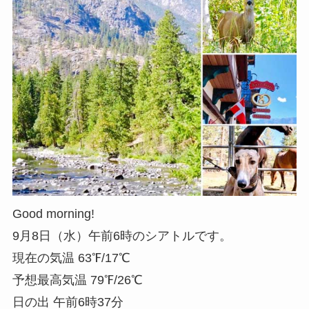
Good morning!
9月8日（水）午前6時のシアトルです。
現在の気温 63℉/17℃
予想最高気温 79℉/26℃
日の出 午前6時37分