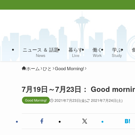
ニュース ＆ 話題
暮らす
働く
学ぶ
News
Live
Work
Study
ホーム
ひと
Good Morning!
7月19日～7月23日： Good mor
Good Morning!
2021年7月23日(金)
2021年7月24日(土)