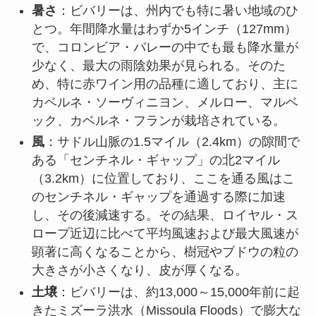
暑さ
：ビバリーは、州内でも特に暑い地域のひ
とつ。年間降水量はわずか5インチ（127mm）
で、コロンビア・バレーの中でも最も降水量が
少なく、最大の雨陰効果が見られる。そのた
め、特に赤ワイン用の品種に適しており、主に
カベルネ・ソーヴィニヨン、メルロー、マルベ
ック、カベルネ・フランが栽培されている。
風
：サドル山脈の1.5マイル（2.4km）の隙間で
ある「センチネル・ギャップ」の北2マイル
（3.2km）に位置しており、ここを通る風はこ
のセンチネル・ギャップを通過する際に加速
し、その後減速する。その結果、ロイヤル・ス
ロープ近辺に比べて平均風速および最大風速が
顕著に高くなることから、樹冠やブドウの粒の
大きさが小さくなり、皮が厚くなる。
土壌
：ビバリーは、約13,000～15,000年前に起
きたミズーラ洪水（Missoula Floods）で膨大な