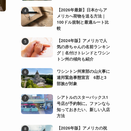
【2026年最新】日本からア
メリカへ荷物を送る方法｜
100ドル規制と最適ルート比
較
【2024年版】アメリカで人
気の赤ちゃんの名前ランキン
グ｜名付けトレンドとワシン
トン州の傾向も紹介
ワシントン州東部の山火事に
連邦緊急事態宣言 6郡と3
部族が対象
シアトルのスターバックス1
号店が予約制に。ファンなら
知っておきたい、新しい入店
方法
【2026年版】アメリカの祝