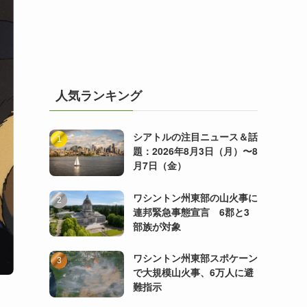
人気ランキング
シアトルの注目ニュース＆話
題：2026年8月3日（月）〜8
月7日（金）
ワシントン州東部の山火事に
連邦緊急事態宣言 6郡と3
部族が対象
ワシントン州東部スポケーン
で大規模山火事、6万人に避
難指示