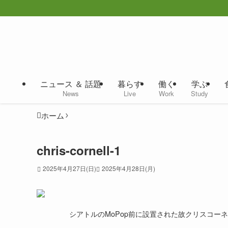
ニュース ＆ 話題
暮らす
働く
学ぶ
News
Live
Work
Study
ホーム
chris-cornell-1
2025年4月27日(日)
2025年4月28日(月)
シアトルのMoPop前に設置された故クリスコーネルの銅像©︎Jie L