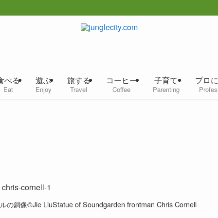
食べる
遊ぶ
旅する
コーヒー
子育て
プロ
Eat
Enjoy
Travel
Coffee
Parenting
Profes
iuStatue of Soundgarden frontman Chris Cornell