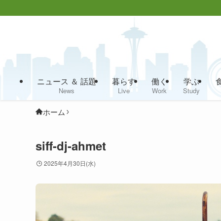
ニュース ＆ 話題
暮らす
働く
学ぶ
News
Live
Work
Study
ホーム
siff-dj-ahmet
2025年4月30日(水)