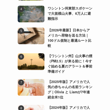
ワシントン州東部スポケーン
で大規模山火事、6万人に避
難指示
【2026年最新】日本からア
メリカへ荷物を送る方法｜
100ドル規制と最適ルート比
較
【ワシントン州】山火事の煙
（PM2.5）が来る前に！今す
ぐ始める夏のアラート＆事前
準備ガイド
【2025年版】アメリカで人
気の赤ちゃんの名前ランキン
グ｜Olivia と Liamが7年連
続全米1位
【2024年版】アメリカで人