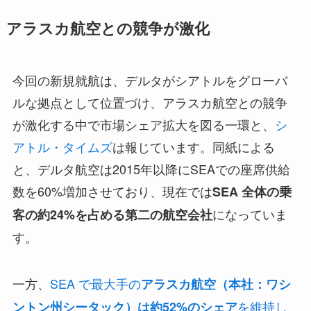
アラスカ航空との競争が激化
今回の新規就航は、デルタがシアトルをグローバ
ルな拠点として位置づけ、アラスカ航空との競争
が激化する中で市場シェア拡大を図る一環と、
シ
アトル・タイムズ
は報じています。同紙による
と、デルタ航空は2015年以降にSEAでの座席供給
数を60%増加させており、現在では
SEA 全体の乗
になっていま
客の約24%を占める第二の航空会社
す。
一方、
SEA で最大手の
アラスカ航空（本社：ワシ
を維持し
ントン州シータック）は約52%のシェア