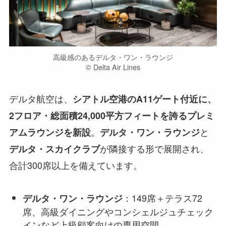
高級感のあるデルタ・ワン・ラウンジ
©︎ Delta Air Lines
デルタ航空は、
シアトル空港のA11ゲート付近に、
2フロア・総面積24,000平方フィートを誇るプレミ
。
と
アムラウンジを新設
デルタ・ワン・ラウンジ
が隣接する形で展開され、
デルタ・スカイクラブ
合計300席以上を備えています。
：149席＋テラス72
デルタ・ワン・ラウンジ
席、高級ダイニングやコンシェルジュチェック
インなど上級顧客向けの専用空間