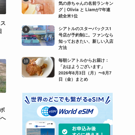
気の赤ちゃんの名前ランキン
グ｜Olivia と Liamが7年連
続全米1位
ース
シアトルのスターバックス1
日
号店が予約制に。ファンなら
）
知っておきたい、新しい入店
方法
毎朝シアトルからお届け：
「おはようございます」
2026年8月3日（月）〜8月7
日（金）まとめ
マ
！ボ
売へ