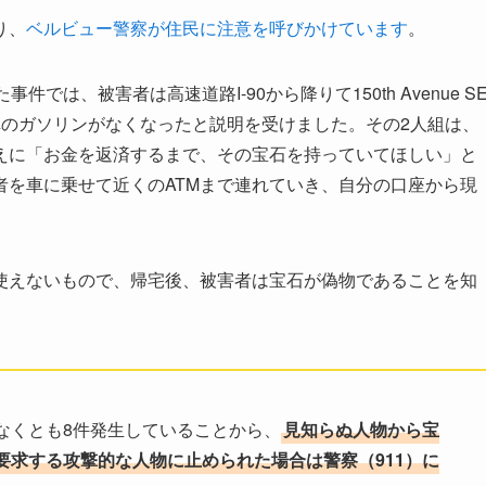
り、
ベルビュー警察が住民に注意を呼びかけています
。
は、被害者は高速道路I-90から降りて150th Avenue S
車のガソリンがなくなったと説明を受けました。その2人組は、
えに「お金を返済するまで、その宝石を持っていてほしい」と
者を車に乗せて近くのATMまで連れていき、自分の口座から現
使えないもので、帰宅後、被害者は宝石が偽物であることを知
なくとも8件発生していることから、
見知らぬ人物から宝
要求する攻撃的な人物に止められた場合は警察（911）に