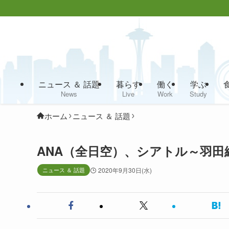
ニュース ＆ 話題
暮らす
働く
学ぶ
News
Live
Work
Study
ホーム
ニュース ＆ 話題
ANA（全日空）、シアトル～羽田
ニュース ＆ 話題
2020年9月30日(水)