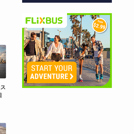
ース
日
）