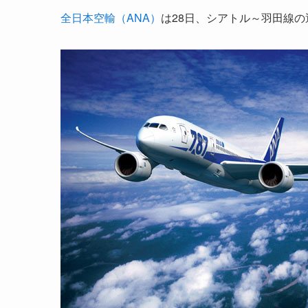
全日本空輸（ANA）
は28日、シアトル～羽田線の