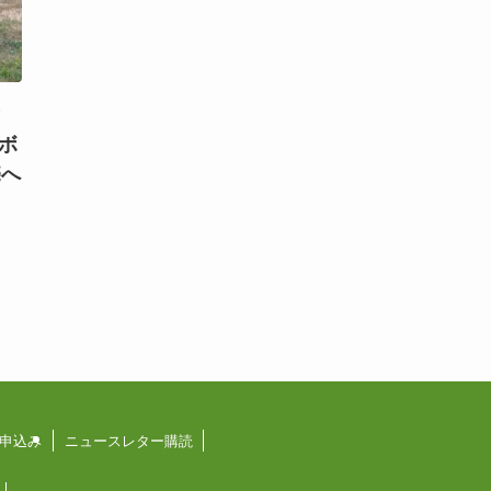
マ
！ボ
売へ
申込み
ニュースレター購読