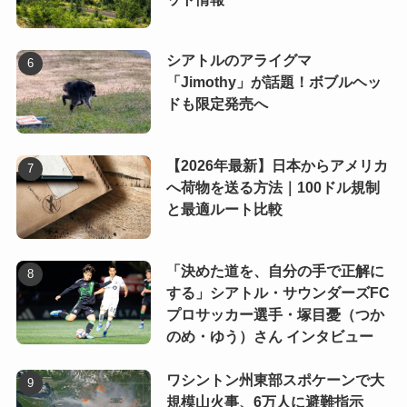
シアトルのアライグマ
「Jimothy」が話題！ボブルヘッ
ドも限定発売へ
【2026年最新】日本からアメリカ
へ荷物を送る方法｜100ドル規制
と最適ルート比較
「決めた道を、自分の手で正解に
する」シアトル・サウンダーズFC
プロサッカー選手・塚目憂（つか
のめ・ゆう）さん インタビュー
ワシントン州東部スポケーンで大
規模山火事、6万人に避難指示