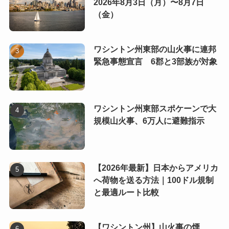
2026年8月3日（月）〜8月7日
（金）
ワシントン州東部の山火事に連邦
緊急事態宣言 6郡と3部族が対象
ワシントン州東部スポケーンで大
規模山火事、6万人に避難指示
【2026年最新】日本からアメリカ
へ荷物を送る方法｜100ドル規制
と最適ルート比較
【ワシントン州】山火事の煙