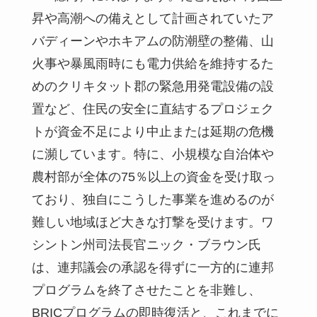
昇や高潮への備えとして計画されていたア
バディーンやホキアムの防潮壁の整備、山
火事や暴風雨時にも電力供給を維持するた
めのクリキタット郡の緊急用発電設備の設
置など、住民の安全に直結するプロジェク
トが資金不足により中止または延期の危機
に瀕しています。特に、小規模な自治体や
農村部が全体の75％以上の資金を受け取っ
ており、独自にこうした事業を進めるのが
難しい地域ほど大きな打撃を受けます。ワ
シントン州司法長官ニック・ブラウン氏
は、連邦議会の承認を得ずに一方的に連邦
プログラムを終了させたことを非難し、
BRICプログラムの即時復活と、これまでに