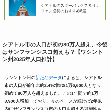
シアトルのスターバックス巡り：
ファン必見のおすすめ8選
シアトル市の人口が初の80万人超え、今後
はサンフランシスコ超えも？【ワシント
ン州2025年人口推計】
ワシントン州の
新たなデータ
によると、
シアトル
市の人口が前年比約2.4%増の81万6,600人
となり、
初めて80万人を超えました
。この1年間で
約1万
8,900人増加
しており、今のペースが続けば
2年以
内にサンフランシスコ市の人口を超える可能性
も