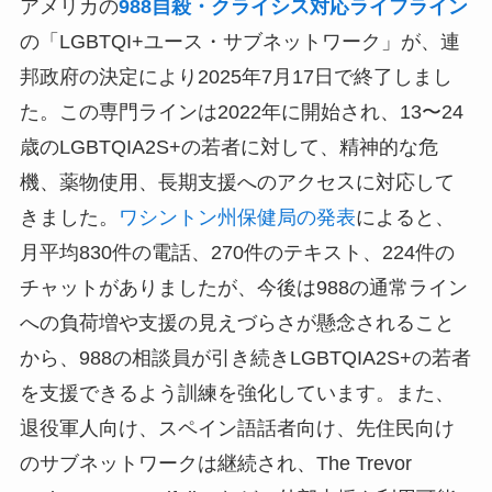
アメリカの
988自殺・クライシス対応ライフライン
の「LGBTQI+ユース・サブネットワーク」が、連
邦政府の決定により2025年7月17日で終了しまし
た。この専門ラインは2022年に開始され、13〜24
歳のLGBTQIA2S+の若者に対して、精神的な危
機、薬物使用、長期支援へのアクセスに対応して
きました。
ワシントン州保健局の発表
によると、
月平均830件の電話、270件のテキスト、224件の
チャットがありましたが、今後は988の通常ライン
への負荷増や支援の見えづらさが懸念されること
から、988の相談員が引き続きLGBTQIA2S+の若者
を支援できるよう訓練を強化しています。また、
退役軍人向け、スペイン語話者向け、先住民向け
のサブネットワークは継続され、The Trevor