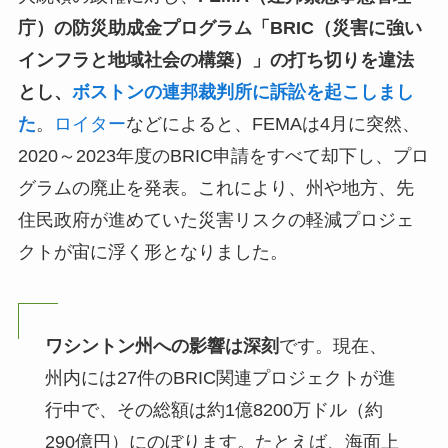
庁）の防災助成金プログラム「BRIC（災害に強い
インフラと地域社会の構築）」の打ち切りを違法
とし、
ボストンの連邦裁判所に訴訟を起こしまし
た
。
ロイター
などによると、FEMAは4月に突然、
2020～2023年度のBRIC申請をすべて却下し、プロ
グラムの廃止を発表。これにより、州や地方、先
住民政府が進めていた災害リスクの軽減プロジェ
クトが宙に浮く形となりました。
ワシントン州への影響は深刻
です。現在、
州内には27件のBRIC関連プロジェクトが進
行中で、その総額は約1億8200万ドル（約
290億円）にのぼります。たとえば、海面上