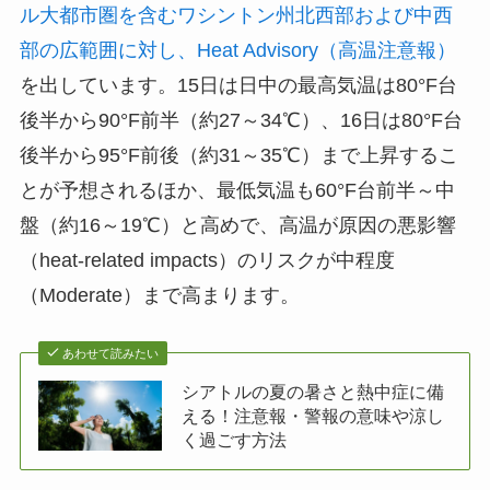
ル大都市圏を含むワシントン州北西部および中西
部の広範囲に対し、Heat Advisory（高温注意報）
を出しています。15日は日中の最高気温は80°F台
後半から90°F前半（約27～34℃）、16日は80°F台
後半から95°F前後（約31～35℃）まで上昇するこ
とが予想されるほか、最低気温も60°F台前半～中
盤（約16～19℃）と高めで、高温が原因の悪影響
（heat-related impacts）のリスクが中程度
（Moderate）まで高まります。
あわせて読みたい
シアトルの夏の暑さと熱中症に備
える！注意報・警報の意味や涼し
く過ごす方法