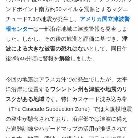
ンドポイント南方約50マイルを震源とするマグニ
チュード7.3の地震が発生し、
アメリカ国立津波警
報センター
は一部沿岸地域に津波警報を発令しま
した。しかし、その後の観測と評価に基づき、
津
波による大きな被害の恐れはない
として、同日午
後2時45分頃に警報を
解除
しました。
今回の地震はアラスカ沖での発生でしたが、太平
洋沿岸に位置する
ワシントン州も津波や地震のリ
スクがある地域
です。特にカスケード沈み込み帯
（The Cascade Subduction Zone）では大規模地震
の発生が懸念されており、沿岸部では津波に備え
た避難訓練やハザードマップの活用が推奨されて