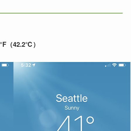
F（42.2℃）