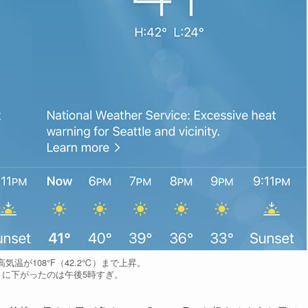
最高気温が108°F（42.2℃）まで上昇。
1℃）に下がったのは午後5時すぎ。