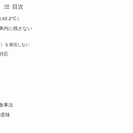
目次
42.2℃）
車内に残さない
ど）を過信しない
対応
食事法
の意味