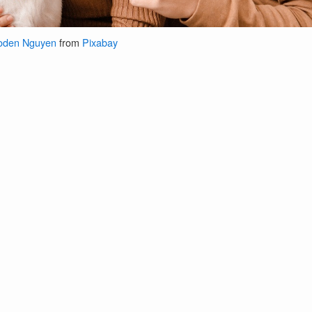
oden Nguyen
from
Pixabay