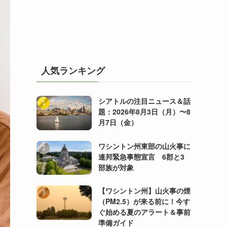
人気ランキング
シアトルの注目ニュース＆話
題：2026年8月3日（月）〜8
月7日（金）
ワシントン州東部の山火事に
連邦緊急事態宣言 6郡と3
部族が対象
【ワシントン州】山火事の煙
（PM2.5）が来る前に！今す
ぐ始める夏のアラート＆事前
準備ガイド