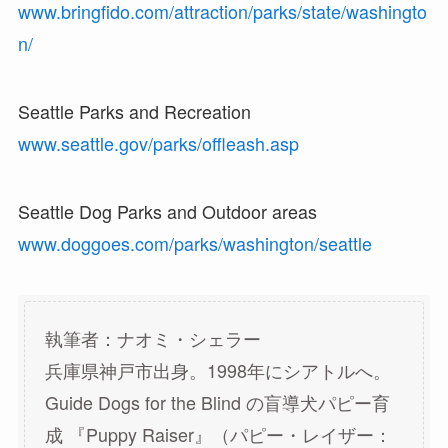
www.bringfido.com/attraction/parks/state/washingto
n/
Seattle Parks and Recreation
www.seattle.gov/parks/offleash.asp
Seattle Dog Parks and Outdoor areas
www.doggoes.com/parks/washington/seattle
執筆者：ナオミ・シェラー
兵庫県神戸市出身。1998年にシアトルへ。
Guide Dogs for the Blind の盲導犬パピー育
成 『Puppy Raiser』（パピー・レイザー：