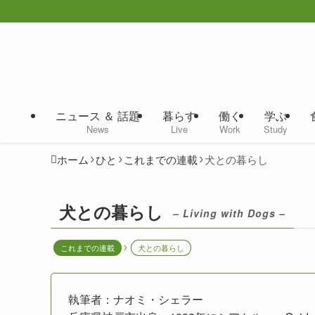
ニュース ＆ 話題
暮らす
働く
学ぶ
News
Live
Work
Study
ホーム
ひと
これまでの連載
犬との暮らし
犬との暮らし
– Living with Dogs –
これまでの連載
犬との暮らし
執筆者：ナオミ・シェラー