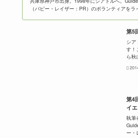
兵庫県神戸市出身。1998年にシアトルへ。Guide Dogs 
（パピー・レイザー：PR）のボランティアをラ
第5
シア
す！
ら秋
20
第4
イエ
執筆
Gui
ー・