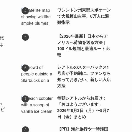
ワシントン州東部スポケーン
で大規模山火事、6万人に避
難指示
【2026年最新】日本からア
旅
メリカへ荷物を送る方法｜
共
100ドル規制と最適ルート比
較
シアトルのスターバックス1
号店が予約制に。ファンなら
知っておきたい、新しい入店
方法
毎朝シアトルからお届け：
へ。
「おはようございます」
パピ
2026年8月3日（月）〜8月7
日（金）まとめ
【PR】海外旅行や一時帰国