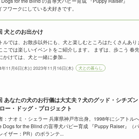
for the Blind の盲導犬パピー育成 『Puppy Raiser』
イフワークにしている犬好きです。
回 犬とのお出かけ
トルでは、お散歩以外にも、犬と楽しむところはたくさんあり
ここでは楽しいイベントをご紹介します。 まずは、歩こう 春
にかけては、犬と一緒に参加...
14年11月6日(木)
2023年11月16日(木)
犬との暮らし
回 あなたの犬のお行儀は大丈夫？犬のグッド・シチズン
ロー・ドッグ・プロジェクト
者：ナオミ・シェラー 兵庫県神戸市出身。1998年にシアトル
de Dogs for the Blind の盲導犬パピー育成 『Puppy Raiser』（
レイザー：PR）のボランテ...