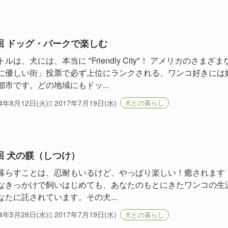
回 ドッグ・パークで楽しむ
ルは、犬には、本当に "Friendly City"！ アメリカのさまざま
に優しい街」投票で必ず上位にランクされる、ワンコ好きには
都市です。どの地域にもドッ...
14年8月12日(火)
2017年7月19日(水)
犬との暮らし
回 犬の躾（しつけ）
暮らすことは、忍耐もいるけど、やっぱり楽しい！癒されます
なきっかけで飼いはじめても、あなたのもとにきたワンコの生
なたに託されています。その犬...
14年5月28日(水)
2017年7月19日(水)
犬との暮らし