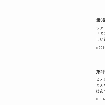
第3
シアト
「犬
しい
20
第2
犬と
どん
はあ
20