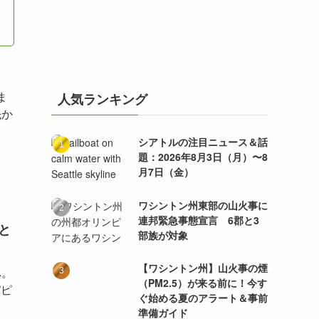
ま
人気ランキング
先か
シアトルの注目ニュース＆話
題：2026年8月3日（月）〜8
月7日（金）
ワシントン州東部の山火事に
連邦緊急事態宣言 6郡と3
と
部族が対象
【ワシントン州】山火事の煙
へ。
（PM2.5）が来る前に！今す
パピ
ぐ始める夏のアラート＆事前
準備ガイド