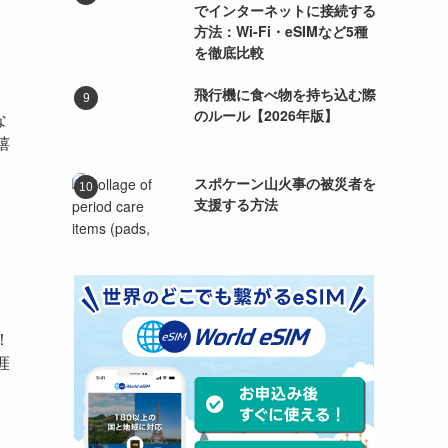
でインターネットに接続する
方法：Wi-Fi・eSIMなど5種
を徹底比較
飛行機に食べ物を持ち込む際
のルール【2026年版】
な
嬉
スポケーン山火事の被災者を
支援する方法
！
涯