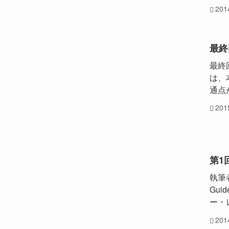
20
最終
最終
は、
通点
20
第1
執筆
Gui
ー・
20