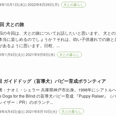
14年10月1日(水)
2022年8月29日(月)
犬との暮らし
回 犬との旅
回の今回は、犬との旅についてお話したいと思います。 犬との
本当に楽しめるのでしょうか？それは、幼い子供連れでの旅と
があるように思います。日程、...
15年1月6日(火)
2021年9月8日(水)
犬との暮らし
回 ガイドドッグ（盲導犬）パピー育成ボランティア
者：ナオミ・シェラー 兵庫県神戸市出身。1998年にシアトル
de Dogs for the Blind の盲導犬パピー育成 『Puppy Raiser』（
レイザー：PR）のボランテ...
14年4月4日(金)
2021年8月10日(火)
犬との暮らし