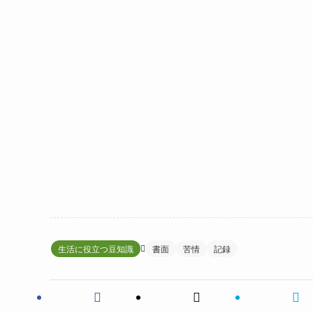
生活に役立つ豆知識
書面
苦情
記録