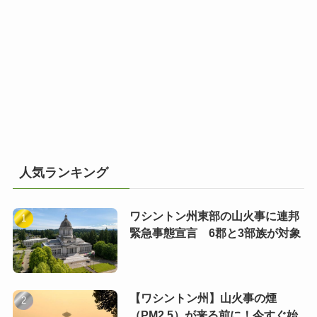
人気ランキング
ワシントン州東部の山火事に連邦
緊急事態宣言 6郡と3部族が対象
【ワシントン州】山火事の煙
（PM2.5）が来る前に！今すぐ始