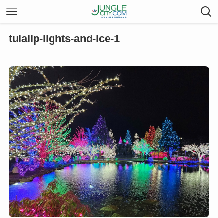
tulalip-lights-and-ice-1