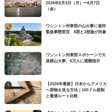
2026年8月3日（月）〜8月7日
（金）
ワシントン州東部の山火事に連邦
緊急事態宣言 6郡と3部族が対象
ワシントン州東部スポケーンで大
規模山火事、6万人に避難指示
【2026年最新】日本からアメリカ
へ荷物を送る方法｜100ドル規制
と最適ルート比較