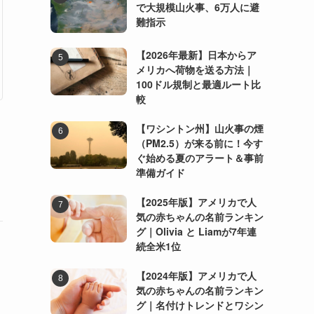
で大規模山火事、6万人に避
難指示
【2026年最新】日本からア
メリカへ荷物を送る方法｜
100ドル規制と最適ルート比
較
【ワシントン州】山火事の煙
（PM2.5）が来る前に！今す
ぐ始める夏のアラート＆事前
準備ガイド
【2025年版】アメリカで人
気の赤ちゃんの名前ランキン
グ｜Olivia と Liamが7年連
続全米1位
【2024年版】アメリカで人
気の赤ちゃんの名前ランキン
グ｜名付けトレンドとワシン