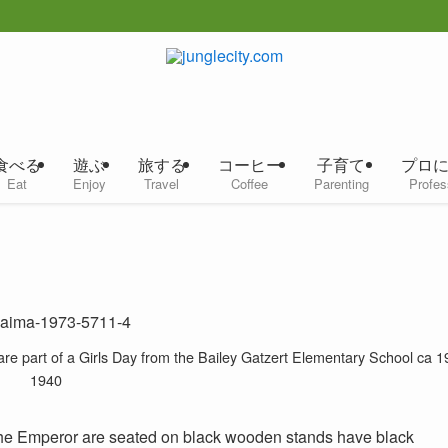
食べる
遊ぶ
旅する
コーヒー
子育て
プロ
Eat
Enjoy
Travel
Coffee
Parenting
Profes
 are part of a Girls Day from the Bailey Gatzert Elementary School ca 
1940
o the Emperor are seated on black wooden stands have black