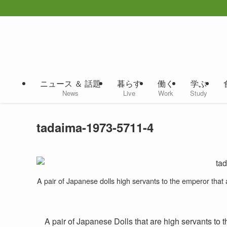
ニュース ＆ 話題
暮らす
働く
学ぶ
News
Live
Work
Study
tadaima-1973-5711-4
A pair of Japanese dolls high servants to the emperor that
A pair of Japanese Dolls that are high servants t