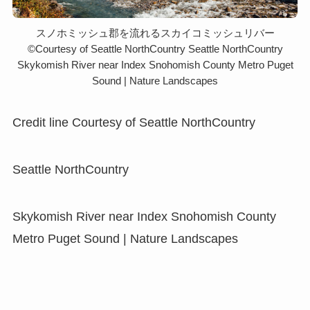
スノホミッシュ郡を流れるスカイコミッシュリバー
©️Courtesy of Seattle NorthCountry Seattle NorthCountry
Skykomish River near Index Snohomish County Metro Puget
Sound | Nature Landscapes
Credit line Courtesy of Seattle NorthCountry
Seattle NorthCountry
Skykomish River near Index Snohomish County
Metro Puget Sound | Nature Landscapes