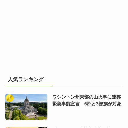
人気ランキング
ワシントン州東部の山火事に連邦
緊急事態宣言 6郡と3部族が対象